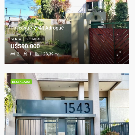
Policastro 294 | Adrogué
VENTA
DESTACADO
U$S90.000
2
1
128,39
m²
DESTACADA