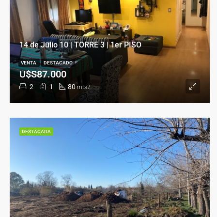
14 de Julio 10 | TORRE 3 | 1er PISO
VENTA
DESTACADO
U$S87.000
2
1
80
mts2
DESTACADA