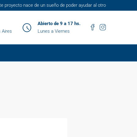
te proyecto nace de un sueño de poder ayudar al otro
Abierto de 9 a 17 hs.
 Aires
Lunes a Viernes