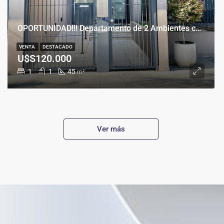
OPORTUNIDAD!!! Departamento de 2 Ambientes con Cochera en Banfield Este
VENTA
DESTACADO
U$S120.000
1
1
45
m²
Ver más