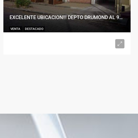
EXCELENTE UBICACION!!! DEPTO DRUMOND AL 900
VENTA
DESTACADO
U$S98.000
2
1
50
m²