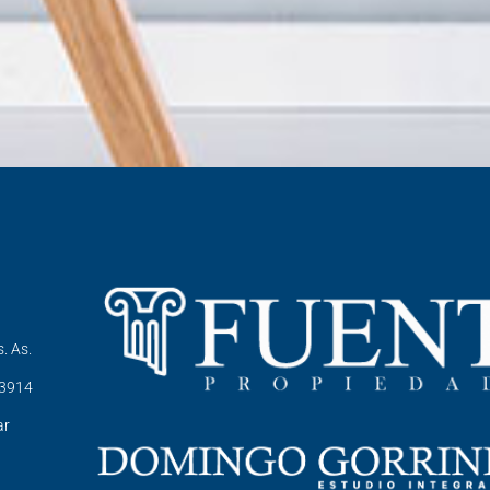
. As.
-3914
ar