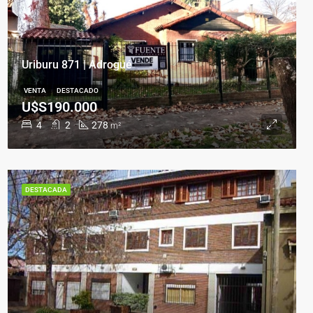
Uriburu 871 | Adrogué
VENTA
DESTACADO
U$S190.000
4
2
278
m²
DESTACADA