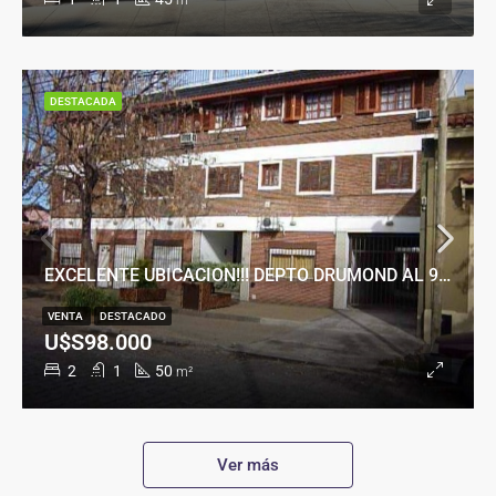
m²
DESTACADA
EXCELENTE UBICACION!!! DEPTO DRUMOND AL 900
VENTA
DESTACADO
U$S98.000
2
1
50
m²
Ver más