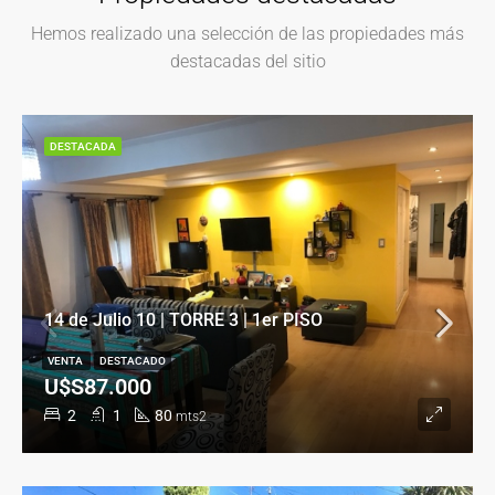
Hemos realizado una selección de las propiedades más
destacadas del sitio
DESTACADA
14 de Julio 10 | TORRE 3 | 1er PISO
VENTA
DESTACADO
U$S87.000
2
1
80
mts2