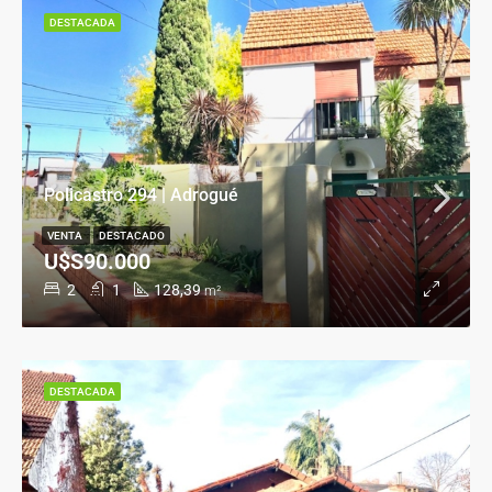
DESTACADA
Policastro 294 | Adrogué
VENTA
DESTACADO
U$S90.000
2
1
128,39
m²
DESTACADA