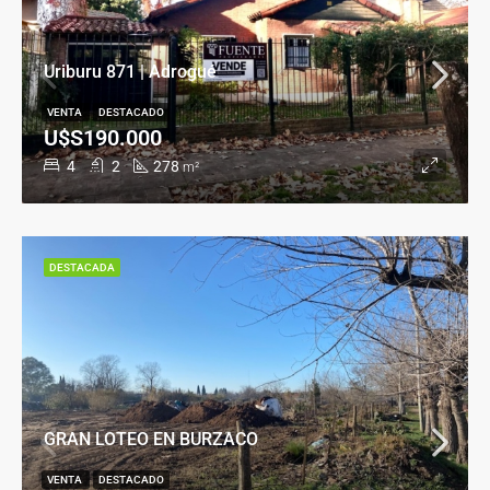
Uriburu 871 | Adrogué
VENTA
DESTACADO
U$S190.000
4
2
278
m²
DESTACADA
GRAN LOTEO EN BURZACO
VENTA
DESTACADO