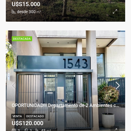
U$S15.000
desde 300
m²
DESTACADA
OPORTUNIDAD!!! Departamento de 2 Ambientes con Cochera en Banfield Este
VENTA
DESTACADO
U$S120.000
1
1
45