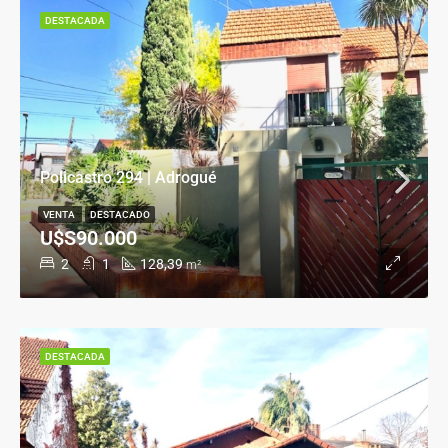
DESTACADA
Policastro 294 | Adrogué
VENTA
DESTACADO
U$S90.000
2
1
128,39
m²
DESTACADA