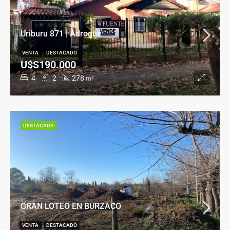
Uriburu 871 | Adrogué
VENTA
DESTACADO
U$S190.000
4
2
278
m²
DESTACADA
GRAN LOTEO EN BURZACO
VENTA
DESTACADO