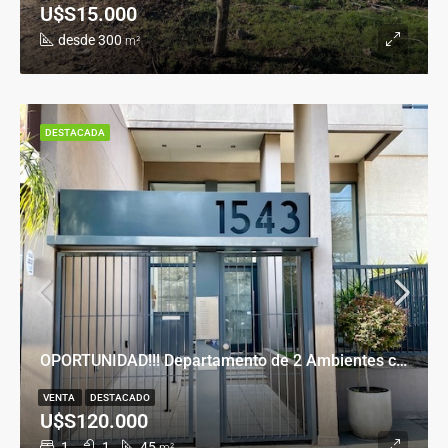
U$S15.000
desde 300
m²
DESTACADA
OPORTUNIDAD!!! Departamento de 2 Ambientes con Cochera en Banfield Este
VENTA
DESTACADO
U$S120.000
1
1
45