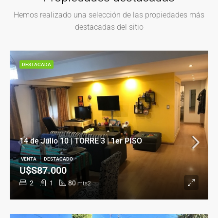
Hemos realizado una selección de las propiedades más
destacadas del sitio
DESTACADA
14 de Julio 10 | TORRE 3 | 1er PISO
VENTA
DESTACADO
U$S87.000
2
1
80
mts2