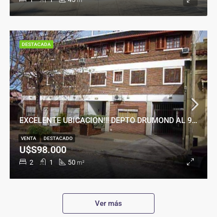
m²
DESTACADA
EXCELENTE UBICACION!!! DEPTO DRUMOND AL 900
VENTA
DESTACADO
U$S98.000
2
1
50
m²
Ver más