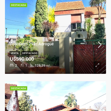
DESTACADA
Policastro 294 | Adrogué
VENTA
DESTACADO
U$S90.000
2
1
128,39
m²
DESTACADA