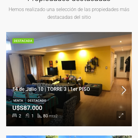
Hemos realizado una selección de las propiedades más
destacadas del sitio
DESTACADA
14 de Julio 10 | TORRE 3 | 1er PISO
VENTA
DESTACADO
U$S87.000
2
1
80
mts2