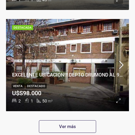
m²
DESTACADA
EXCELENTE UBICACION!!! DEPTO DRUMOND AL 900
VENTA
DESTACADO
U$S98.000
2
1
50
m²
Ver más