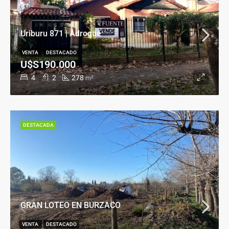
Uriburu 871 | Adrogué
VENTA
DESTACADO
U$S190.000
4
2
278
m²
DESTACADA
GRAN LOTEO EN BURZACO
VENTA
DESTACADO