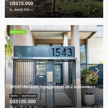
U$S15.000
desde 300
m²
DESTACADA
OPORTUNIDAD!!! Departamento de 2 Ambientes con Cochera en Banfield Este
VENTA
DESTACADO
U$S120.000
1
1
45