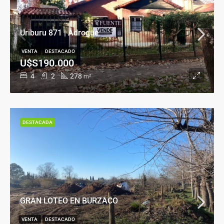
Uriburu 871 | Adrogué
VENTA
DESTACADO
U$S190.000
4
2
278
m²
DESTACADA
GRAN LOTEO EN BURZACO
VENTA
DESTACADO