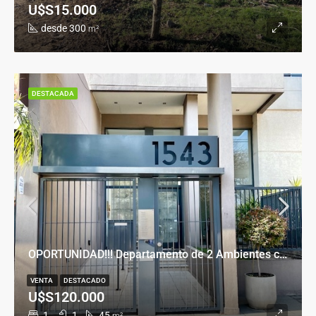
U$S15.000
desde 300
m²
DESTACADA
OPORTUNIDAD!!! Departamento de 2 Ambientes con Cochera en Banfield Este
VENTA
DESTACADO
U$S120.000
1
1
45