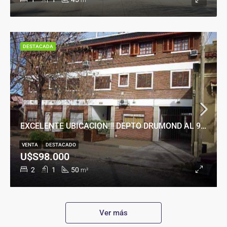
m²
DESTACADA
EXCELENTE UBICACION!!! DEPTO DRUMOND AL 900
VENTA
DESTACADO
U$S98.000
2
1
50
m²
Ver más