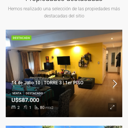
Hemos realizado una selección de las propiedades más
destacadas del sitio
DESTACADA
14 de Julio 10 | TORRE 3 | 1er PISO
VENTA
DESTACADO
U$S87.000
2
1
80
mts2