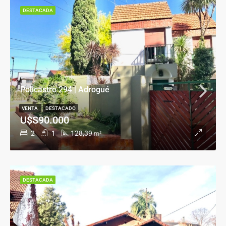
DESTACADA
Policastro 294 | Adrogué
VENTA
DESTACADO
U$S90.000
2
1
128,39
m²
DESTACADA