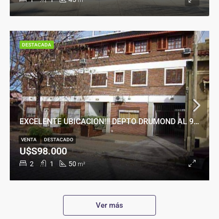
m²
DESTACADA
EXCELENTE UBICACION!!! DEPTO DRUMOND AL 900
VENTA
DESTACADO
U$S98.000
2
1
50
m²
Ver más