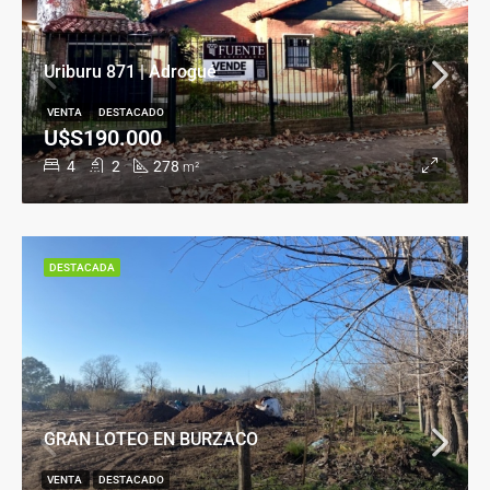
Uriburu 871 | Adrogué
VENTA
DESTACADO
U$S190.000
4
2
278
m²
DESTACADA
GRAN LOTEO EN BURZACO
VENTA
DESTACADO