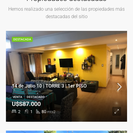
Hemos realizado una selección de las propiedades más
destacadas del sitio
DESTACADA
14 de Julio 10 | TORRE 3 | 1er PISO
VENTA
DESTACADO
U$S87.000
2
1
80
mts2