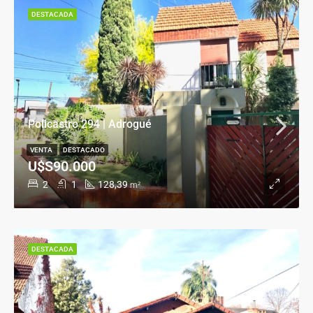
DESTACADA
Policastro 294 | Adrogué
VENTA
DESTACADO
U$S90.000
2
1
128,39
m²
DESTACADA