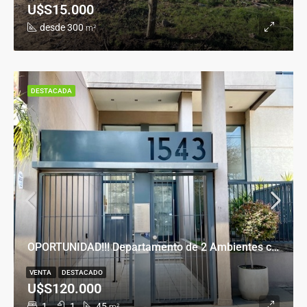
U$S15.000
desde 300
m²
DESTACADA
OPORTUNIDAD!!! Departamento de 2 Ambientes con Cochera en Banfield Este
VENTA
DESTACADO
U$S120.000
1
1
45