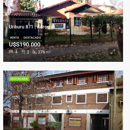
Uriburu 871 | Adrogué
VENTA
DESTACADO
U$S190.000
4
2
278
m²
DESTACADA