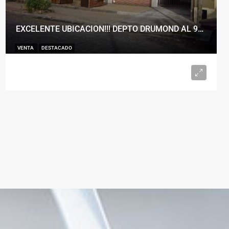
EXCELENTE UBICACION!!! DEPTO DRUMOND AL 900
VENTA
DESTACADO
U$S98.000
2
1
50
m²