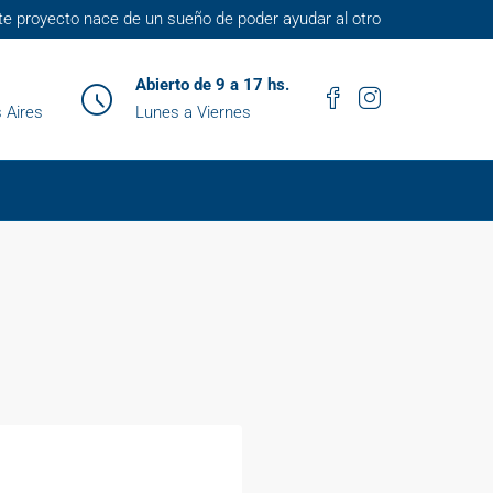
te proyecto nace de un sueño de poder ayudar al otro
Abierto de 9 a 17 hs.
 Aires
Lunes a Viernes