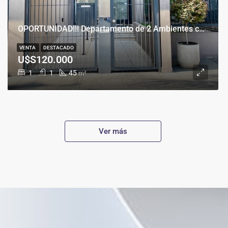
OPORTUNIDAD!!! Departamento de 2 Ambientes con Cochera en Banfield Este
VENTA
DESTACADO
U$S120.000
1
1
45
m²
Ver más