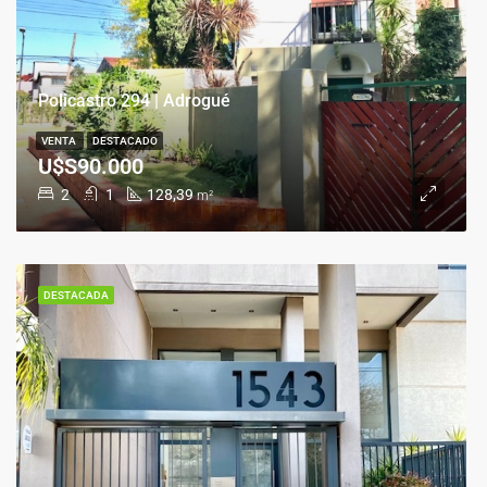
Policastro 294 | Adrogué
VENTA
DESTACADO
U$S90.000
2
1
128,39
m²
DESTACADA