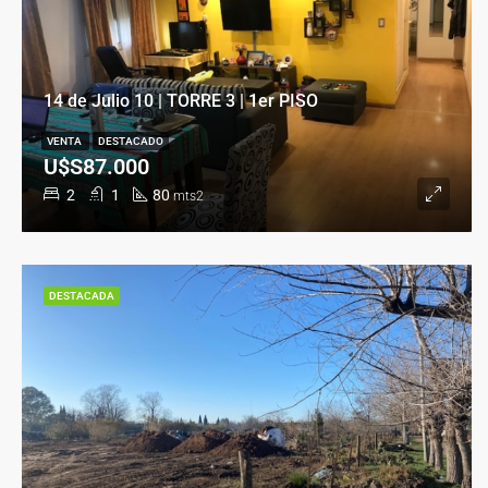
14 de Julio 10 | TORRE 3 | 1er PISO
VENTA
DESTACADO
U$S87.000
2
1
80
mts2
DESTACADA