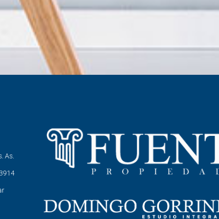
. As.
-3914
ar