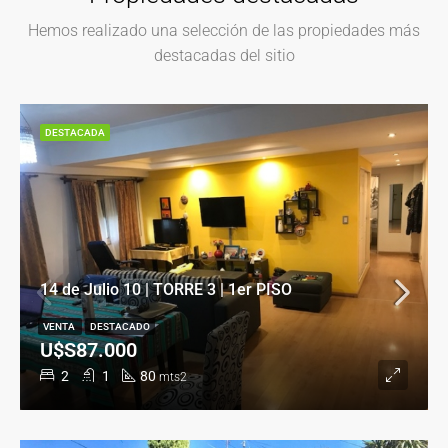
Hemos realizado una selección de las propiedades más
destacadas del sitio
DESTACADA
14 de Julio 10 | TORRE 3 | 1er PISO
VENTA
DESTACADO
U$S87.000
2
1
80
mts2