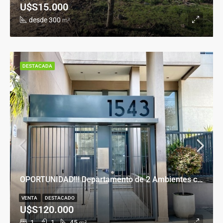
U$S15.000
desde 300
m²
DESTACADA
OPORTUNIDAD!!! Departamento de 2 Ambientes con Cochera en Banfield Este
VENTA
DESTACADO
U$S120.000
1
1
45