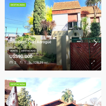
DESTACADA
Policastro 294 | Adrogué
VENTA
DESTACADO
U$S90.000
2
1
128,39
m²
DESTACADA