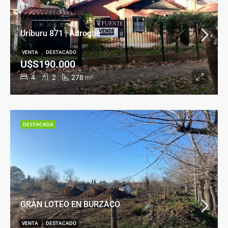
Uriburu 871 | Adrogué
VENTA
DESTACADO
U$S190.000
4
2
278
m²
DESTACADA
GRAN LOTEO EN BURZACO
VENTA
DESTACADO