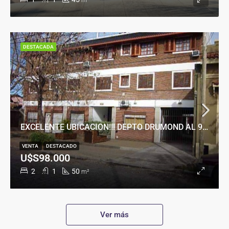
m²
DESTACADA
EXCELENTE UBICACION!!! DEPTO DRUMOND AL 900
VENTA
DESTACADO
U$S98.000
2
1
50
m²
Ver más