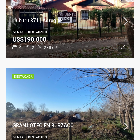
Uriburu 871 | Adrogué
VENTA
DESTACADO
U$S190.000
4
2
278
m²
DESTACADA
GRAN LOTEO EN BURZACO
VENTA
DESTACADO