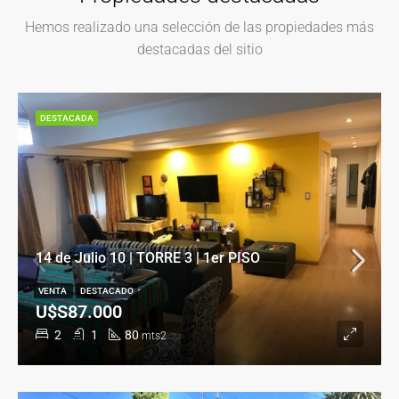
Hemos realizado una selección de las propiedades más
destacadas del sitio
DESTACADA
14 de Julio 10 | TORRE 3 | 1er PISO
VENTA
DESTACADO
U$S87.000
2
1
80
mts2