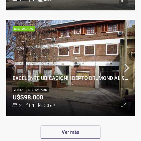
m²
DESTACADA
EXCELENTE UBICACION!!! DEPTO DRUMOND AL 900
VENTA
DESTACADO
U$S98.000
2
1
50
m²
Ver más