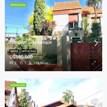
DESTACADA
Policastro 294 | Adrogué
VENTA
DESTACADO
U$S90.000
2
1
128,39
m²
DESTACADA