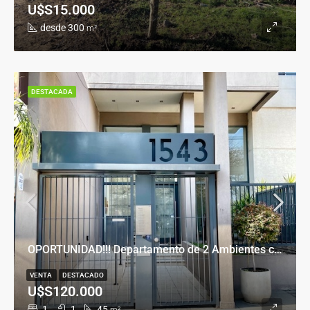
U$S15.000
desde 300
m²
DESTACADA
OPORTUNIDAD!!! Departamento de 2 Ambientes con Cochera en Banfield Este
VENTA
DESTACADO
U$S120.000
1
1
45