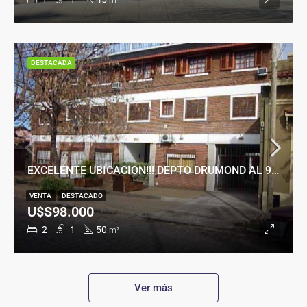
m²
DESTACADA
EXCELENTE UBICACION!!! DEPTO DRUMOND AL 900
VENTA
DESTACADO
U$S98.000
2
1
50
m²
Ver más