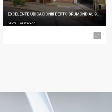
EXCELENTE UBICACION!!! DEPTO DRUMOND AL 900
VENTA
DESTACADO
U$S98.000
2
1
50
m²