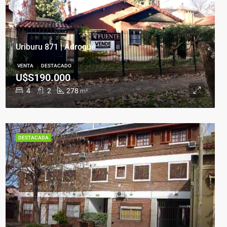
Uriburu 871 | Adrogué
VENTA
DESTACADO
U$S190.000
4
2
278
m²
DESTACADA