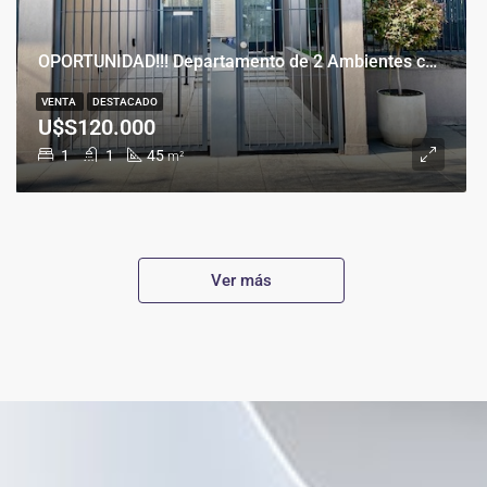
OPORTUNIDAD!!! Departamento de 2 Ambientes con Cochera en Banfield Este
VENTA
DESTACADO
U$S120.000
1
1
45
m²
Ver más