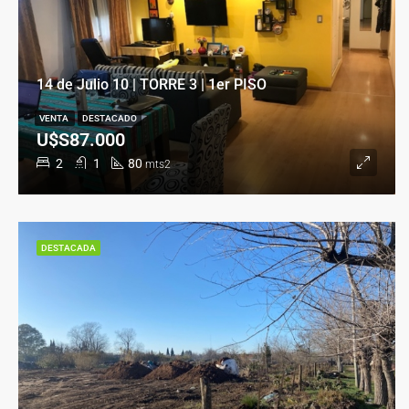
14 de Julio 10 | TORRE 3 | 1er PISO
VENTA
DESTACADO
U$S87.000
2
1
80
mts2
DESTACADA