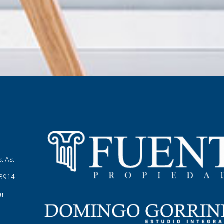
. As.
-3914
ar