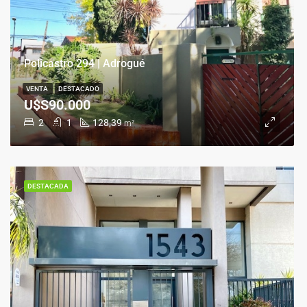
Policastro 294 | Adrogué
VENTA
DESTACADO
U$S90.000
2
1
128,39
m²
DESTACADA