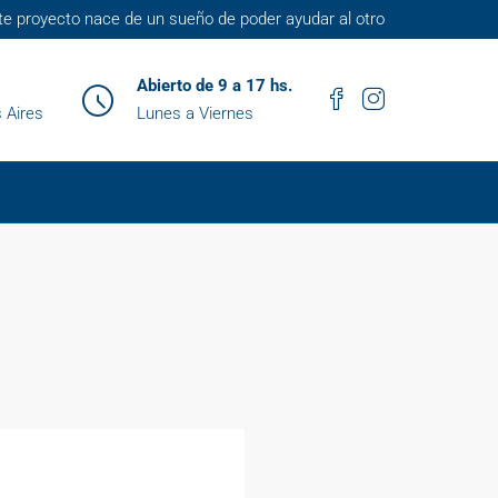
te proyecto nace de un sueño de poder ayudar al otro
Abierto de 9 a 17 hs.
 Aires
Lunes a Viernes