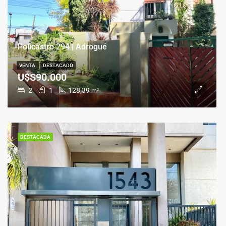
Policastro 294 | Adrogué
VENTA
DESTACADO
U$S90.000
2
1
128,39
m²
DESTACADA