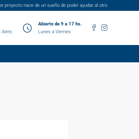
te proyecto nace de un sueño de poder ayudar al otro
Abierto de 9 a 17 hs.
 Aires
Lunes a Viernes