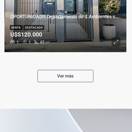
OPORTUNIDAD!!! Departamento de 2 Ambientes con Cochera en Banfield Este
VENTA
DESTACADO
U$S120.000
1
1
45
m²
Ver más