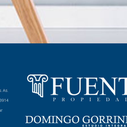
. As.
-3914
ar