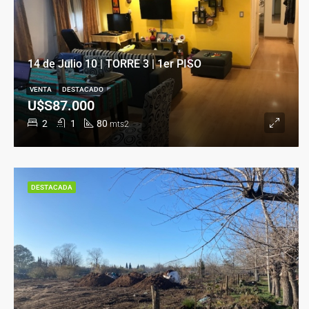
14 de Julio 10 | TORRE 3 | 1er PISO
VENTA
DESTACADO
U$S87.000
2
1
80
mts2
DESTACADA