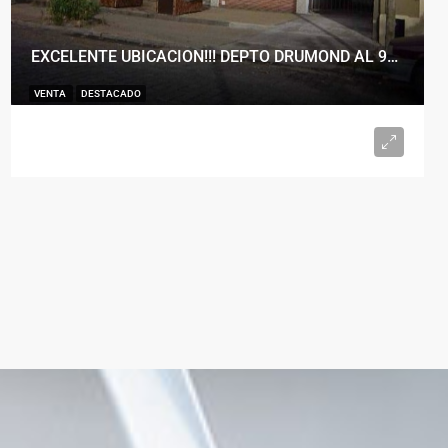
EXCELENTE UBICACION!!! DEPTO DRUMOND AL 900
VENTA
DESTACADO
U$S98.000
2
1
50
m²