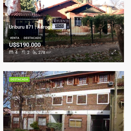
Uriburu 871 | Adrogué
VENTA
DESTACADO
U$S190.000
4
2
278
m²
DESTACADA