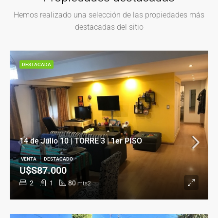
Hemos realizado una selección de las propiedades más
destacadas del sitio
DESTACADA
14 de Julio 10 | TORRE 3 | 1er PISO
VENTA
DESTACADO
U$S87.000
2
1
80
mts2