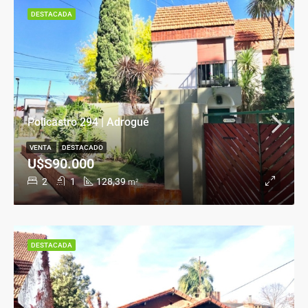
DESTACADA
Policastro 294 | Adrogué
VENTA
DESTACADO
U$S90.000
2
1
128,39
m²
DESTACADA