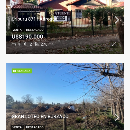
Uriburu 871 | Adrogué
VENTA
DESTACADO
U$S190.000
4
2
278
m²
DESTACADA
GRAN LOTEO EN BURZACO
VENTA
DESTACADO