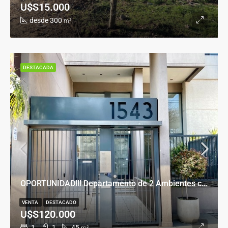
U$S15.000
desde 300
m²
DESTACADA
OPORTUNIDAD!!! Departamento de 2 Ambientes con Cochera en Banfield Este
VENTA
DESTACADO
U$S120.000
1
1
45