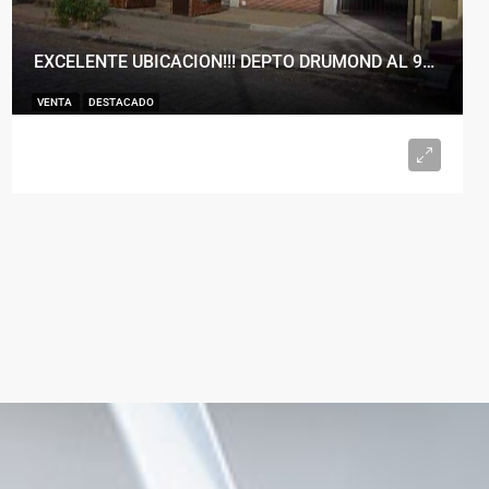
EXCELENTE UBICACION!!! DEPTO DRUMOND AL 900
VENTA
DESTACADO
U$S98.000
2
1
50
m²