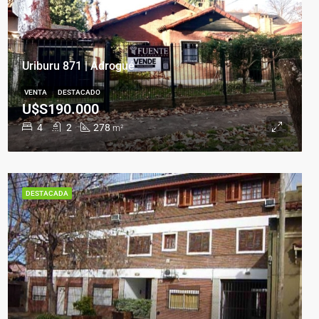
Uriburu 871 | Adrogué
VENTA
DESTACADO
U$S190.000
4
2
278
m²
DESTACADA