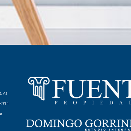
. As.
-3914
ar