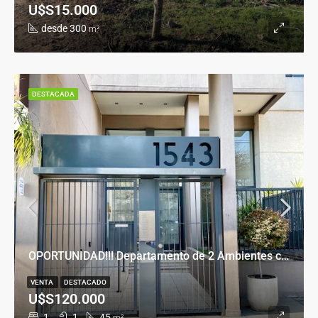
U$S15.000
desde 300
m²
DESTACADA
OPORTUNIDAD!!! Departamento de 2 Ambientes con Cochera en Banfield Este
VENTA
DESTACADO
U$S120.000
1
1
45