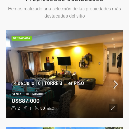
Hemos realizado una selección de las propiedades más
destacadas del sitio
DESTACADA
14 de Julio 10 | TORRE 3 | 1er PISO
VENTA
DESTACADO
U$S87.000
2
1
80
mts2