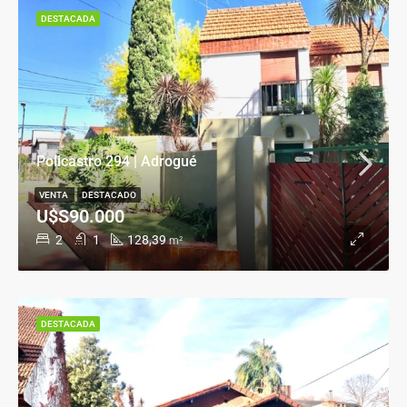
DESTACADA
Policastro 294 | Adrogué
VENTA
DESTACADO
U$S90.000
2
1
128,39
m²
DESTACADA