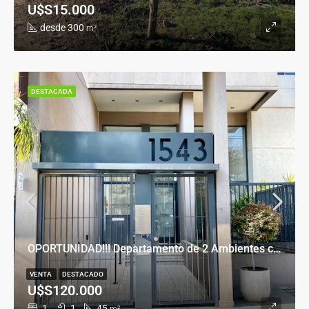
U$S15.000
desde 300
m²
DESTACADA
OPORTUNIDAD!!! Departamento de 2 Ambientes con Cochera en Banfield Este
VENTA
DESTACADO
U$S120.000
1
1
45