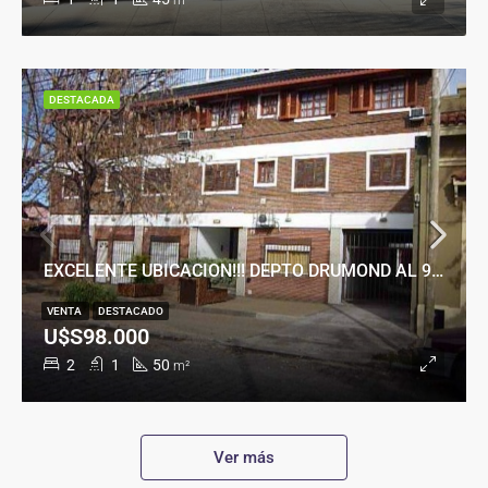
m²
DESTACADA
EXCELENTE UBICACION!!! DEPTO DRUMOND AL 900
VENTA
DESTACADO
U$S98.000
2
1
50
m²
Ver más