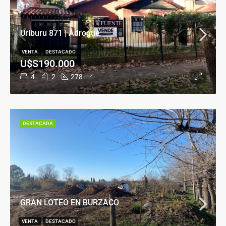
Uriburu 871 | Adrogué
VENTA
DESTACADO
U$S190.000
4
2
278
m²
DESTACADA
GRAN LOTEO EN BURZACO
VENTA
DESTACADO