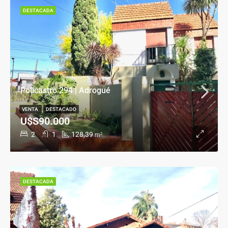
DESTACADA
Policastro 294 | Adrogué
VENTA
DESTACADO
U$S90.000
2
1
128,39
m²
DESTACADA