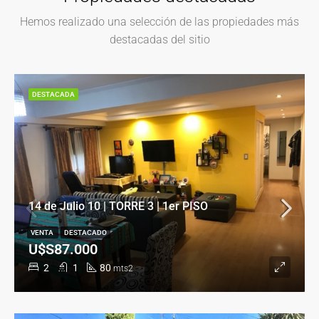
Hemos realizado una selección de las propiedades más
destacadas del sitio
DESTACADA
14 de Julio 10 | TORRE 3 | 1er PISO
VENTA
DESTACADO
U$S87.000
2
1
80
mts2