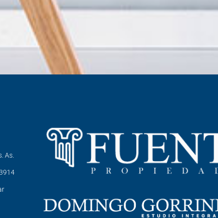
. As.
-3914
ar