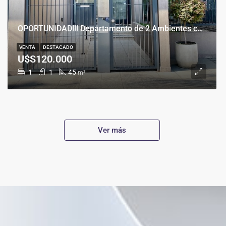
OPORTUNIDAD!!! Departamento de 2 Ambientes con Cochera en Banfield Este
VENTA
DESTACADO
U$S120.000
1
1
45
m²
Ver más