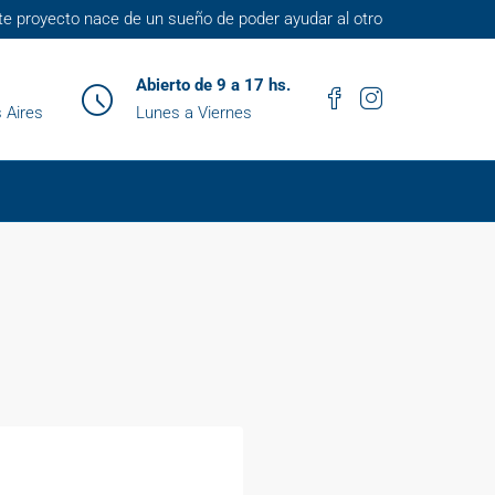
te proyecto nace de un sueño de poder ayudar al otro
Abierto de 9 a 17 hs.
 Aires
Lunes a Viernes