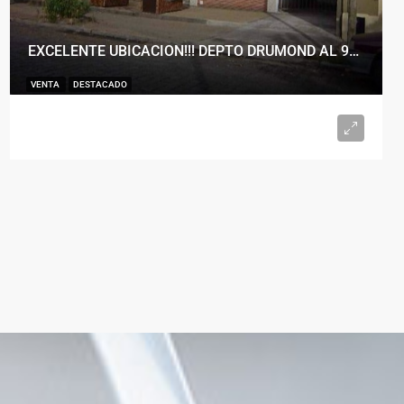
EXCELENTE UBICACION!!! DEPTO DRUMOND AL 900
VENTA
DESTACADO
U$S98.000
2
1
50
m²