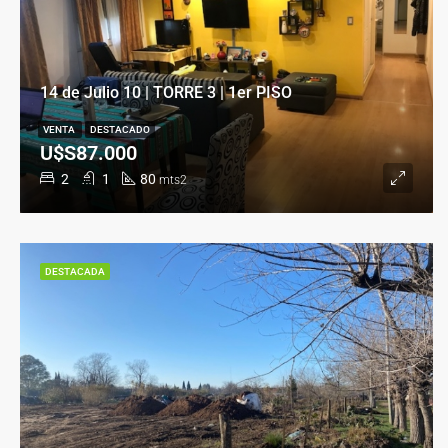
14 de Julio 10 | TORRE 3 | 1er PISO
VENTA
DESTACADO
U$S87.000
2
1
80
mts2
DESTACADA