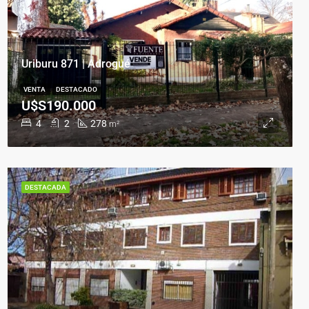
Uriburu 871 | Adrogué
VENTA
DESTACADO
U$S190.000
4
2
278
m²
DESTACADA