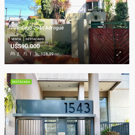
Policastro 294 | Adrogué
VENTA
DESTACADO
U$S90.000
2
1
128,39
m²
DESTACADA