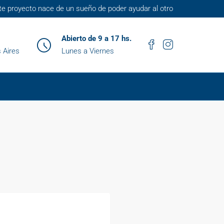
te proyecto nace de un sueño de poder ayudar al otro
Abierto de 9 a 17 hs.
 Aires
Lunes a Viernes