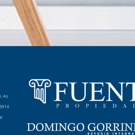
. As.
-3914
ar