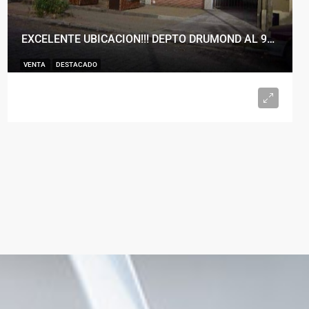
EXCELENTE UBICACION!!! DEPTO DRUMOND AL 900
VENTA
DESTACADO
U$S98.000
2
1
50
m²