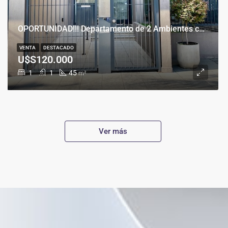
OPORTUNIDAD!!! Departamento de 2 Ambientes con Cochera en Banfield Este
VENTA
DESTACADO
U$S120.000
1
1
45
m²
Ver más