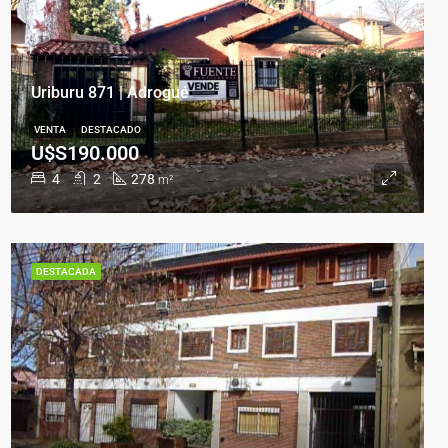
Uriburu 871 | Adrogué
VENTA
DESTACADO
U$S190.000
4
2
278
m²
DESTACADA