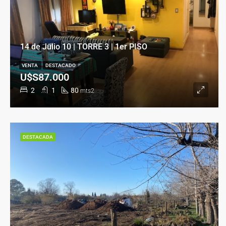
14 de Julio 10 | TORRE 3 | 1er PISO
VENTA
DESTACADO
U$S87.000
2
1
80
mts2
DESTACADA