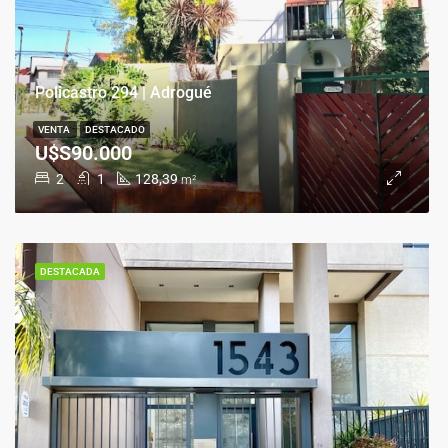
Policastro 294 | Adrogué
VENTA
DESTACADO
U$S90.000
2
1
128,39
m²
DESTACADA