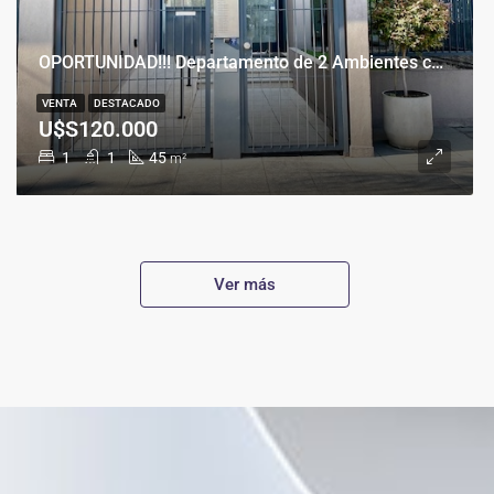
OPORTUNIDAD!!! Departamento de 2 Ambientes con Cochera en Banfield Este
VENTA
DESTACADO
U$S120.000
1
1
45
m²
Ver más