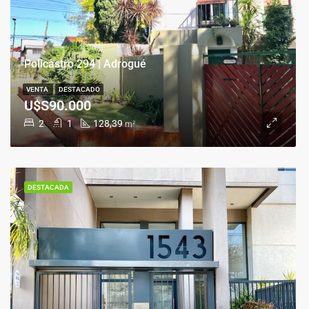
Policastro 294 | Adrogué
VENTA
DESTACADO
U$S90.000
2
1
128,39
m²
DESTACADA