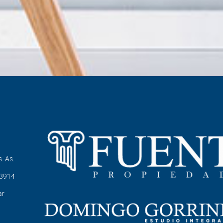
. As.
-3914
ar