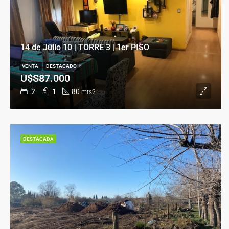
14 de Julio 10 | TORRE 3 | 1er PISO
VENTA
DESTACADO
U$S87.000
2
1
80
mts2
DESTACADA