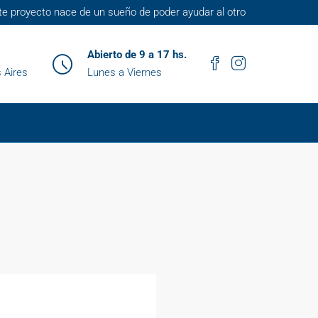
te proyecto nace de un sueño de poder ayudar al otro
Abierto de 9 a 17 hs.
 Aires
Lunes a Viernes