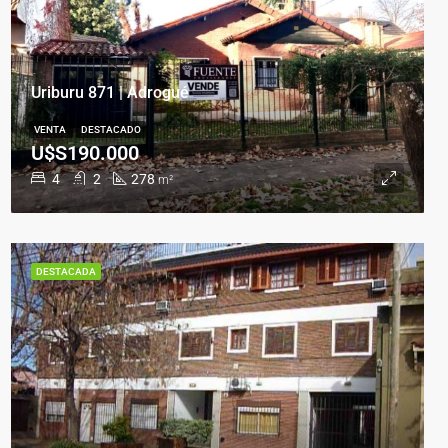
Uriburu 871 | Adrogué
VENTA
DESTACADO
U$S190.000
4
2
278
m²
DESTACADA