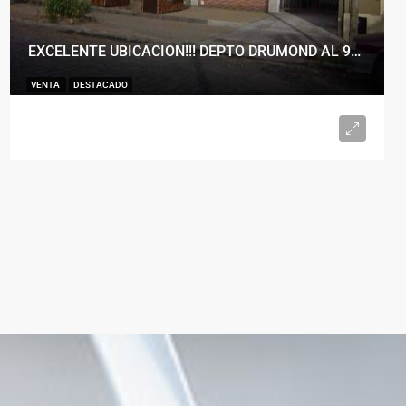
EXCELENTE UBICACION!!! DEPTO DRUMOND AL 900
VENTA
DESTACADO
U$S98.000
2
1
50
m²