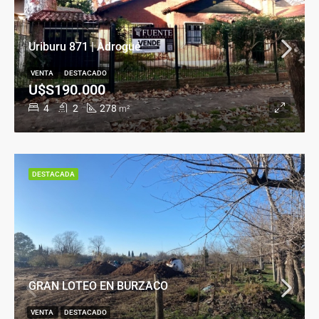
Uriburu 871 | Adrogué
VENTA
DESTACADO
U$S190.000
4
2
278
m²
DESTACADA
GRAN LOTEO EN BURZACO
VENTA
DESTACADO