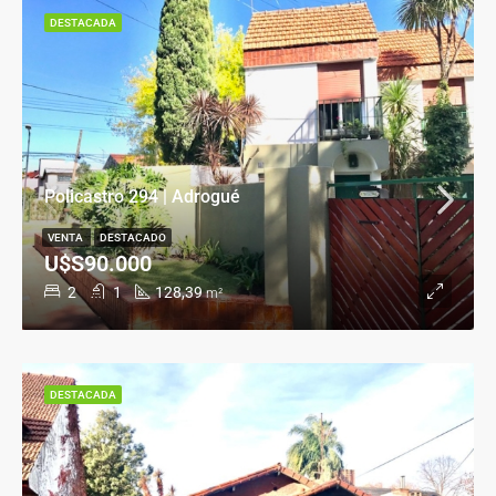
DESTACADA
Policastro 294 | Adrogué
VENTA
DESTACADO
U$S90.000
2
1
128,39
m²
DESTACADA