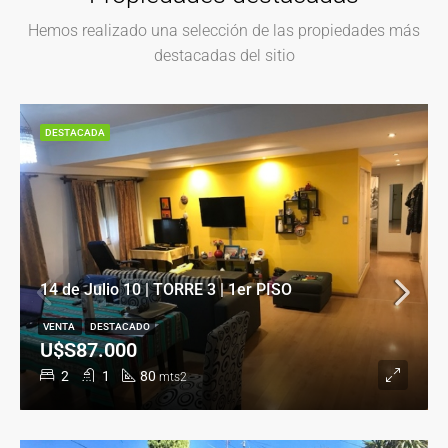
Hemos realizado una selección de las propiedades más
destacadas del sitio
DESTACADA
14 de Julio 10 | TORRE 3 | 1er PISO
VENTA
DESTACADO
U$S87.000
2
1
80
mts2