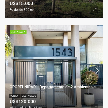
U$S15.000
desde 300
m²
DESTACADA
OPORTUNIDAD!!! Departamento de 2 Ambientes con Cochera en Banfield Este
VENTA
DESTACADO
U$S120.000
1
1
45