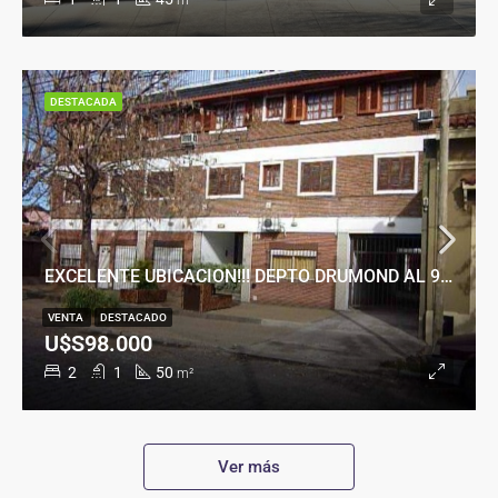
m²
DESTACADA
EXCELENTE UBICACION!!! DEPTO DRUMOND AL 900
VENTA
DESTACADO
U$S98.000
2
1
50
m²
Ver más