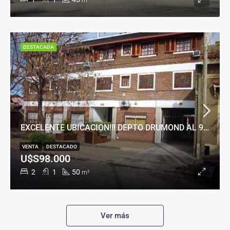
m²
DESTACADA
EXCELENTE UBICACION!!! DEPTO DRUMOND AL 900
VENTA
DESTACADO
U$S98.000
2
1
50
m²
Ver más