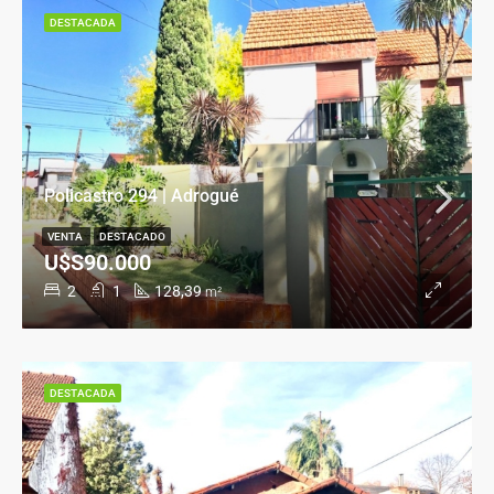
DESTACADA
Policastro 294 | Adrogué
VENTA
DESTACADO
U$S90.000
2
1
128,39
m²
DESTACADA