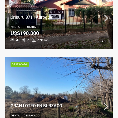
Uriburu 871 | Adrogué
VENTA
DESTACADO
U$S190.000
4
2
278
m²
DESTACADA
GRAN LOTEO EN BURZACO
VENTA
DESTACADO