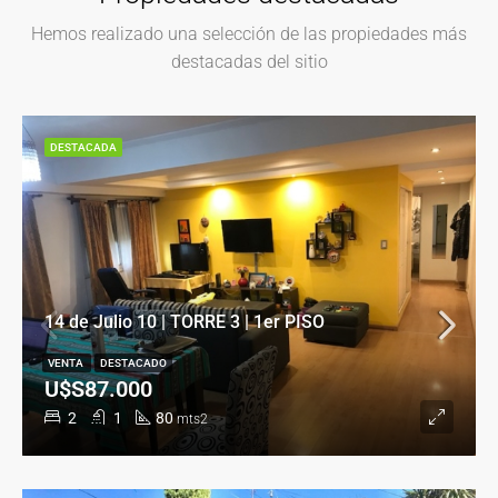
Hemos realizado una selección de las propiedades más
destacadas del sitio
DESTACADA
14 de Julio 10 | TORRE 3 | 1er PISO
VENTA
DESTACADO
U$S87.000
2
1
80
mts2