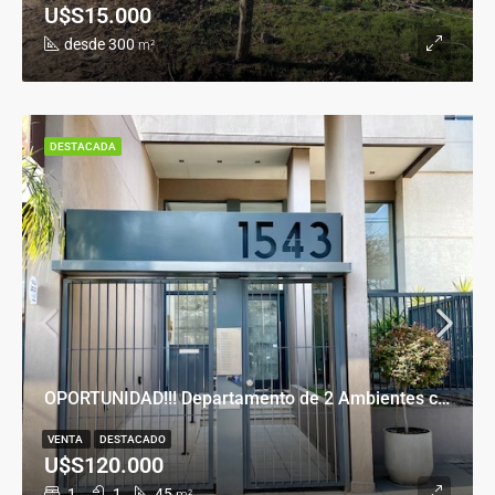
U$S15.000
desde 300
m²
DESTACADA
OPORTUNIDAD!!! Departamento de 2 Ambientes con Cochera en Banfield Este
VENTA
DESTACADO
U$S120.000
1
1
45