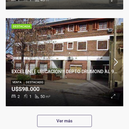
m²
DESTACADA
EXCELENTE UBICACION!!! DEPTO DRUMOND AL 900
VENTA
DESTACADO
U$S98.000
2
1
50
m²
Ver más