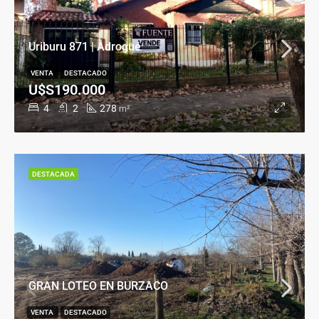
Uriburu 871 | Adrogué
VENTA
DESTACADO
U$S190.000
4
2
278
m²
DESTACADA
GRAN LOTEO EN BURZACO
VENTA
DESTACADO