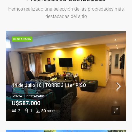
Hemos realizado una selección de las propiedades más
destacadas del sitio
DESTACADA
14 de Julio 10 | TORRE 3 | 1er PISO
VENTA
DESTACADO
U$S87.000
2
1
80
mts2