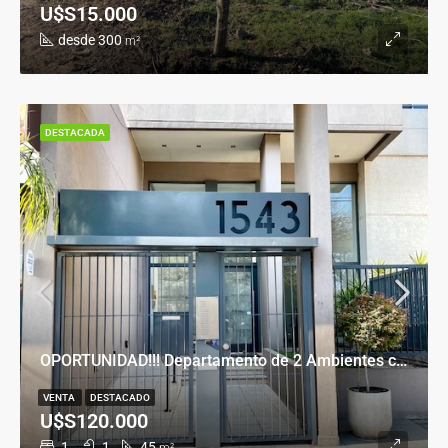
U$S15.000
desde 300
m²
DESTACADA
OPORTUNIDAD!!! Departamento de 2 Ambientes con Cochera en Banfield Este
VENTA
DESTACADO
U$S120.000
1
1
45