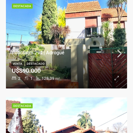
DESTACADA
Policastro 294 | Adrogué
VENTA
DESTACADO
U$S90.000
2
1
128,39
m²
DESTACADA