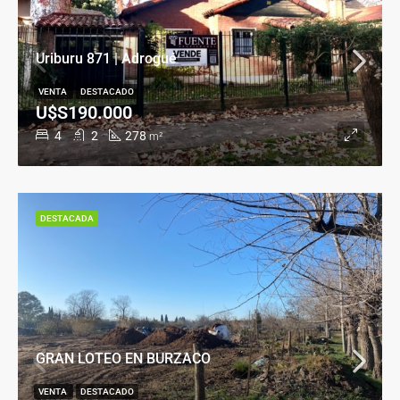
Uriburu 871 | Adrogué
VENTA
DESTACADO
U$S190.000
4
2
278
m²
DESTACADA
GRAN LOTEO EN BURZACO
VENTA
DESTACADO