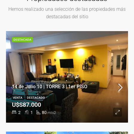
Hemos realizado una selección de las propiedades más
destacadas del sitio
DESTACADA
14 de Julio 10 | TORRE 3 | 1er PISO
VENTA
DESTACADO
U$S87.000
2
1
80
mts2