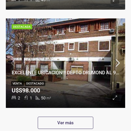
m²
DESTACADA
EXCELENTE UBICACION!!! DEPTO DRUMOND AL 900
VENTA
DESTACADO
U$S98.000
2
1
50
m²
Ver más