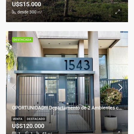
U$S15.000
desde 300
m²
DESTACADA
OPORTUNIDAD!!! Departamento de 2 Ambientes con Cochera en Banfield Este
VENTA
DESTACADO
U$S120.000
1
1
45