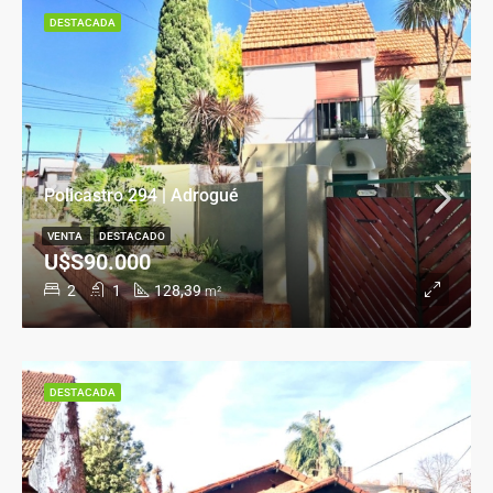
DESTACADA
Policastro 294 | Adrogué
VENTA
DESTACADO
U$S90.000
2
1
128,39
m²
DESTACADA