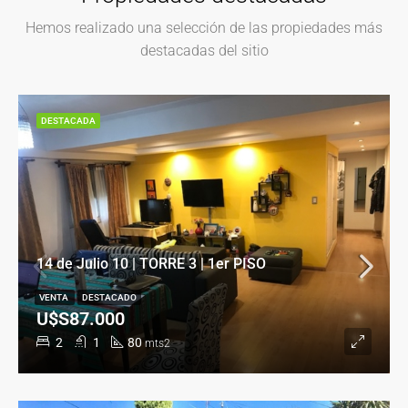
Hemos realizado una selección de las propiedades más
destacadas del sitio
DESTACADA
14 de Julio 10 | TORRE 3 | 1er PISO
VENTA
DESTACADO
U$S87.000
2
1
80
mts2