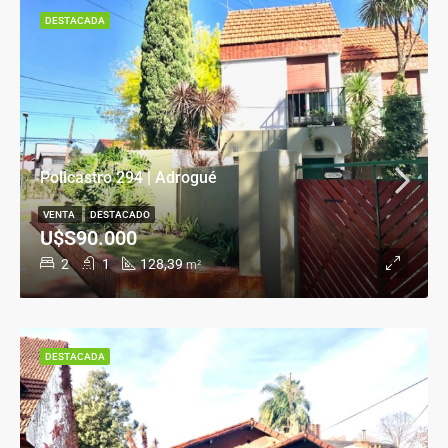
DESTACADA
Policastro 294 | Adrogué
VENTA
DESTACADO
U$S90.000
2
1
128,39
m²
DESTACADA