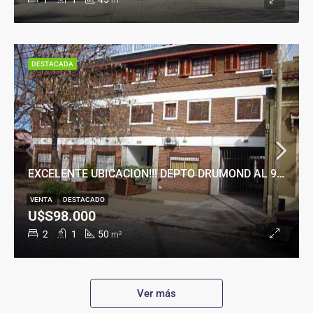
m²
DESTACADA
EXCELENTE UBICACION!!! DEPTO DRUMOND AL 900
VENTA
DESTACADO
U$S98.000
2
1
50
m²
Ver más