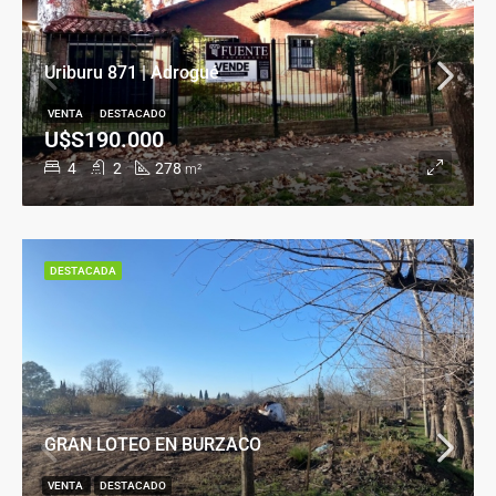
Uriburu 871 | Adrogué
VENTA
DESTACADO
U$S190.000
4
2
278
m²
DESTACADA
GRAN LOTEO EN BURZACO
VENTA
DESTACADO