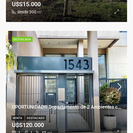
U$S15.000
desde 300
m²
DESTACADA
OPORTUNIDAD!!! Departamento de 2 Ambientes con Cochera en Banfield Este
VENTA
DESTACADO
U$S120.000
1
1
45