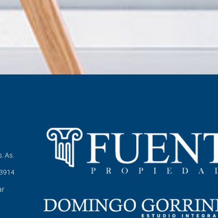
. As.
-3914
ar