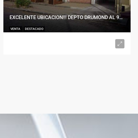
EXCELENTE UBICACION!!! DEPTO DRUMOND AL 900
VENTA
DESTACADO
U$S98.000
2
1
50
m²