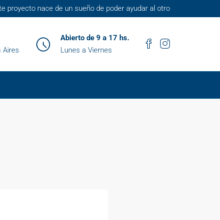
te proyecto nace de un sueño de poder ayudar al otro
Abierto de 9 a 17 hs.
 Aires
Lunes a Viernes