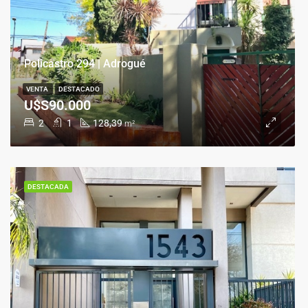
Policastro 294 | Adrogué
VENTA
DESTACADO
U$S90.000
2
1
128,39
m²
DESTACADA