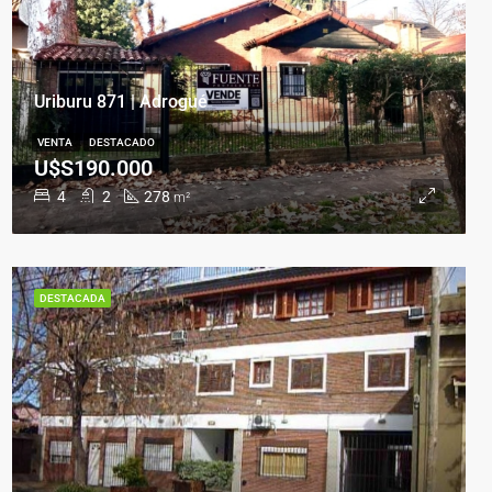
Uriburu 871 | Adrogué
VENTA
DESTACADO
U$S190.000
4
2
278
m²
DESTACADA