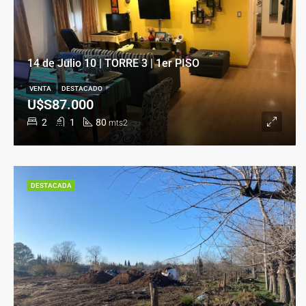
14 de Julio 10 | TORRE 3 | 1er PISO
VENTA
DESTACADO
U$S87.000
2
1
80
mts2
DESTACADA