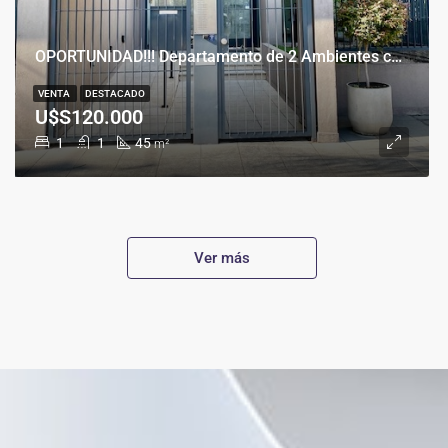
OPORTUNIDAD!!! Departamento de 2 Ambientes con Cochera en Banfield Este
VENTA
DESTACADO
U$S120.000
1
1
45
m²
Ver más