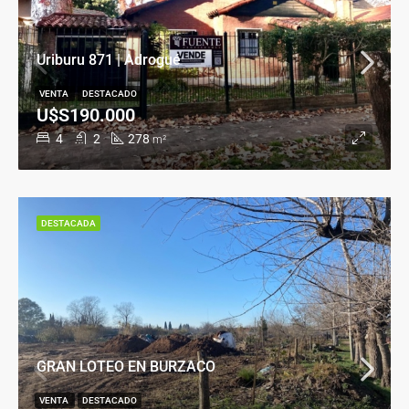
Uriburu 871 | Adrogué
VENTA
DESTACADO
U$S190.000
4
2
278
m²
DESTACADA
GRAN LOTEO EN BURZACO
VENTA
DESTACADO