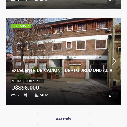
m²
DESTACADA
EXCELENTE UBICACION!!! DEPTO DRUMOND AL 900
VENTA
DESTACADO
U$S98.000
2
1
50
m²
Ver más