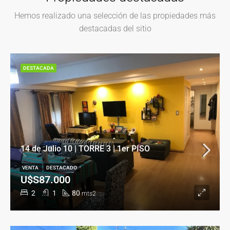
Hemos realizado una selección de las propiedades más
destacadas del sitio
DESTACADA
14 de Julio 10 | TORRE 3 | 1er PISO
VENTA
DESTACADO
U$S87.000
2
1
80
mts2