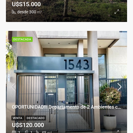
U$S15.000
desde 300
m²
DESTACADA
OPORTUNIDAD!!! Departamento de 2 Ambientes con Cochera en Banfield Este
VENTA
DESTACADO
U$S120.000
1
1
45