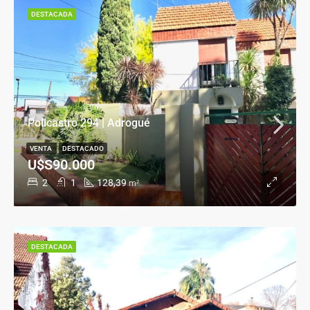
DESTACADA
Policastro 294 | Adrogué
VENTA
DESTACADO
U$S90.000
2
1
128,39
m²
DESTACADA