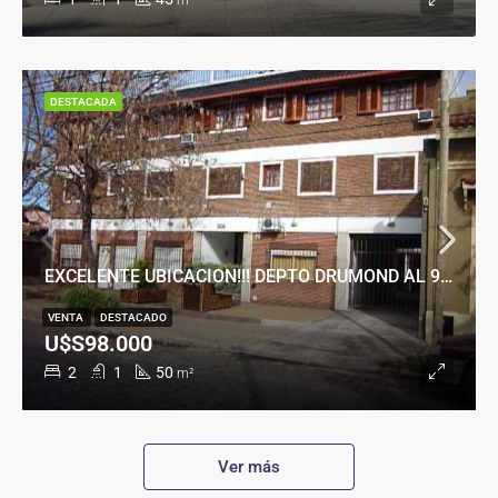
m²
DESTACADA
EXCELENTE UBICACION!!! DEPTO DRUMOND AL 900
VENTA
DESTACADO
U$S98.000
2
1
50
m²
Ver más