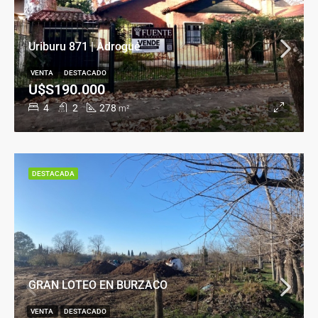
Uriburu 871 | Adrogué
VENTA
DESTACADO
U$S190.000
4
2
278
m²
DESTACADA
GRAN LOTEO EN BURZACO
VENTA
DESTACADO