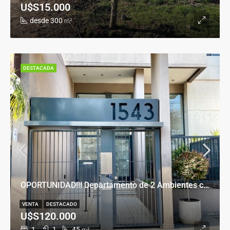
U$S15.000
desde 300
m²
DESTACADA
OPORTUNIDAD!!! Departamento de 2 Ambientes con Cochera en Banfield Este
VENTA
DESTACADO
U$S120.000
1
1
45