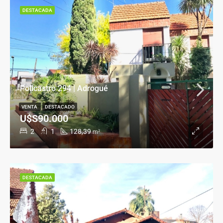
DESTACADA
Policastro 294 | Adrogué
VENTA
DESTACADO
U$S90.000
2
1
128,39
m²
DESTACADA