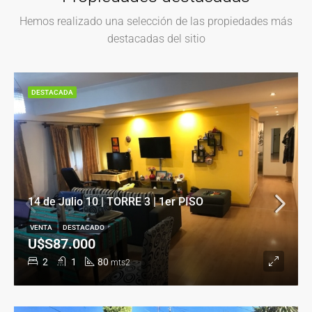
Hemos realizado una selección de las propiedades más
destacadas del sitio
DESTACADA
14 de Julio 10 | TORRE 3 | 1er PISO
VENTA
DESTACADO
U$S87.000
2
1
80
mts2