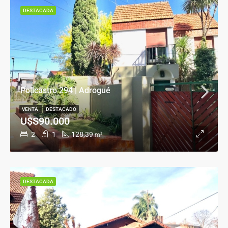
DESTACADA
Policastro 294 | Adrogué
VENTA
DESTACADO
U$S90.000
2
1
128,39
m²
DESTACADA