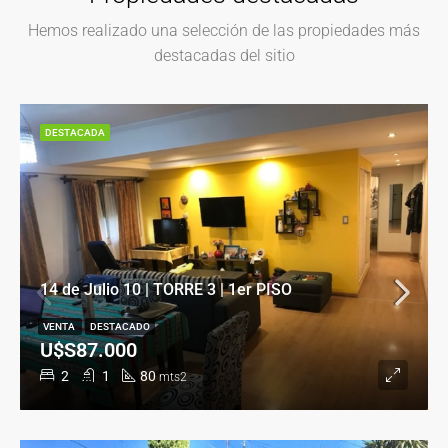
Hemos realizado una selección de las propiedades más
destacadas del sitio
DESTACADA
14 de Julio 10 | TORRE 3 | 1er PISO
VENTA
DESTACADO
U$S87.000
2
1
80
mts2