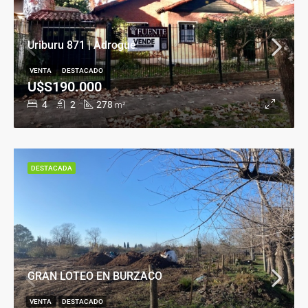
Uriburu 871 | Adrogué
VENTA
DESTACADO
U$S190.000
4
2
278
m²
DESTACADA
GRAN LOTEO EN BURZACO
VENTA
DESTACADO