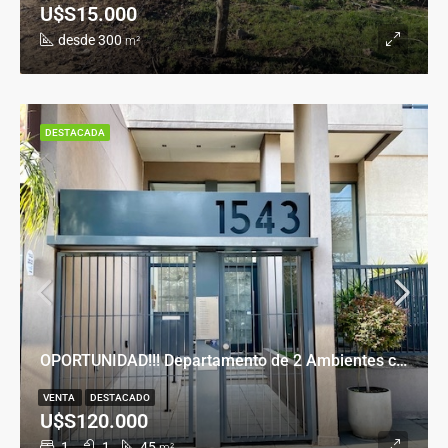
U$S15.000
desde 300
m²
DESTACADA
OPORTUNIDAD!!! Departamento de 2 Ambientes con Cochera en Banfield Este
VENTA
DESTACADO
U$S120.000
1
1
45