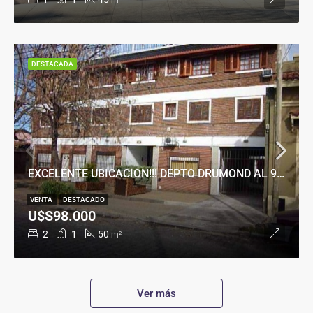
m²
DESTACADA
EXCELENTE UBICACION!!! DEPTO DRUMOND AL 900
VENTA
DESTACADO
U$S98.000
2
1
50
m²
Ver más