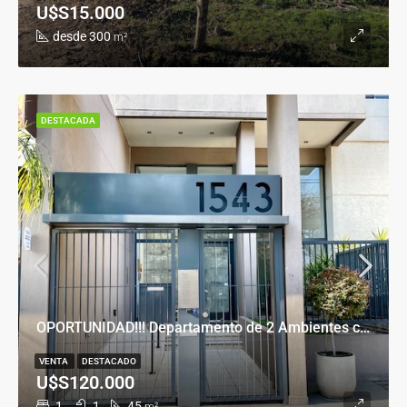
U$S15.000
desde 300
m²
DESTACADA
OPORTUNIDAD!!! Departamento de 2 Ambientes con Cochera en Banfield Este
VENTA
DESTACADO
U$S120.000
1
1
45