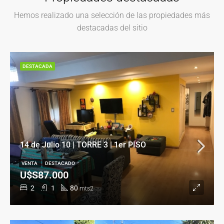
Hemos realizado una selección de las propiedades más
destacadas del sitio
DESTACADA
14 de Julio 10 | TORRE 3 | 1er PISO
VENTA
DESTACADO
U$S87.000
2
1
80
mts2