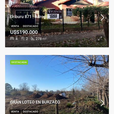
Uriburu 871 | Adrogué
VENTA
DESTACADO
U$S190.000
4
2
278
m²
DESTACADA
GRAN LOTEO EN BURZACO
VENTA
DESTACADO