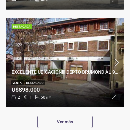
m²
DESTACADA
EXCELENTE UBICACION!!! DEPTO DRUMOND AL 900
VENTA
DESTACADO
U$S98.000
2
1
50
m²
Ver más