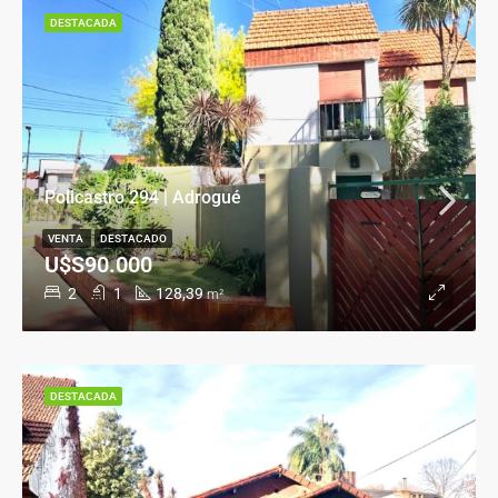
DESTACADA
Policastro 294 | Adrogué
VENTA
DESTACADO
U$S90.000
2
1
128,39
m²
DESTACADA