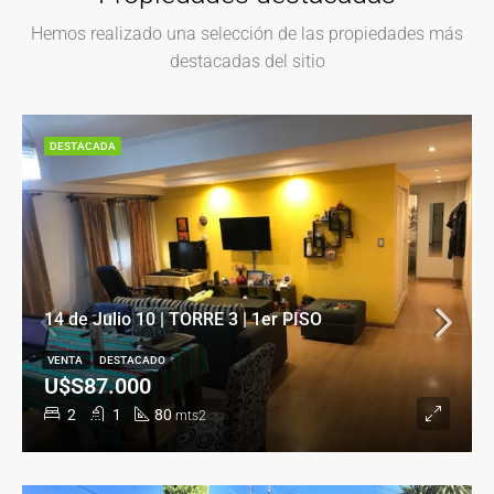
Hemos realizado una selección de las propiedades más
destacadas del sitio
DESTACADA
14 de Julio 10 | TORRE 3 | 1er PISO
VENTA
DESTACADO
U$S87.000
2
1
80
mts2