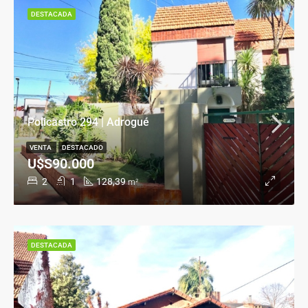
DESTACADA
Policastro 294 | Adrogué
VENTA
DESTACADO
U$S90.000
2
1
128,39
m²
DESTACADA