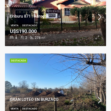
Uriburu 871 | Adrogué
VENTA
DESTACADO
U$S190.000
4
2
278
m²
DESTACADA
GRAN LOTEO EN BURZACO
VENTA
DESTACADO