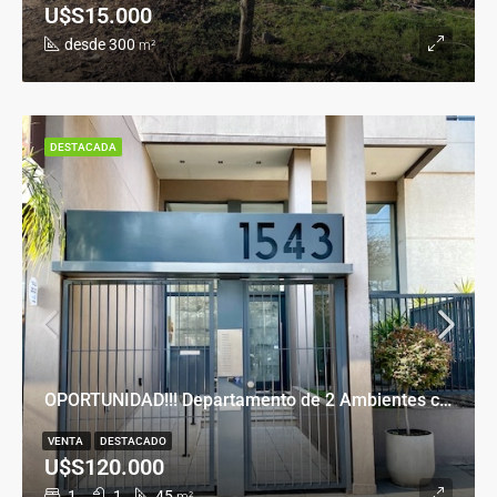
U$S15.000
desde 300
m²
DESTACADA
OPORTUNIDAD!!! Departamento de 2 Ambientes con Cochera en Banfield Este
VENTA
DESTACADO
U$S120.000
1
1
45