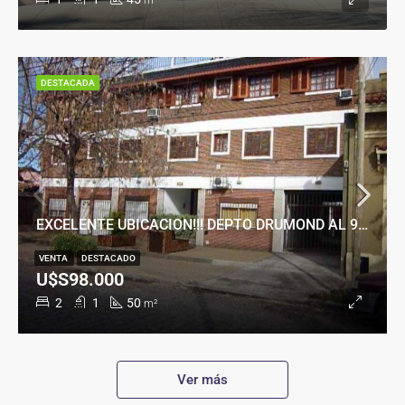
m²
DESTACADA
EXCELENTE UBICACION!!! DEPTO DRUMOND AL 900
VENTA
DESTACADO
U$S98.000
2
1
50
m²
Ver más