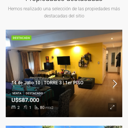
Hemos realizado una selección de las propiedades más
destacadas del sitio
DESTACADA
14 de Julio 10 | TORRE 3 | 1er PISO
VENTA
DESTACADO
U$S87.000
2
1
80
mts2