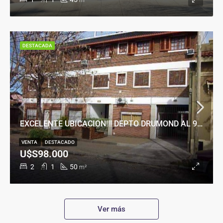
m²
DESTACADA
EXCELENTE UBICACION!!! DEPTO DRUMOND AL 900
VENTA
DESTACADO
U$S98.000
2
1
50
m²
Ver más