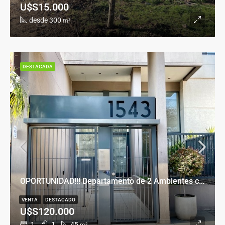
U$S15.000
desde 300
m²
DESTACADA
OPORTUNIDAD!!! Departamento de 2 Ambientes con Cochera en Banfield Este
VENTA
DESTACADO
U$S120.000
1
1
45