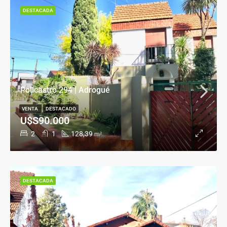
DESTACADA
Policastro 294 | Adrogué
VENTA
DESTACADO
U$S90.000
2
1
128,39
m²
DESTACADA