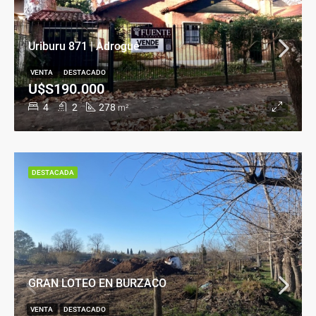
Uriburu 871 | Adrogué
VENTA
DESTACADO
U$S190.000
4
2
278
m²
DESTACADA
GRAN LOTEO EN BURZACO
VENTA
DESTACADO