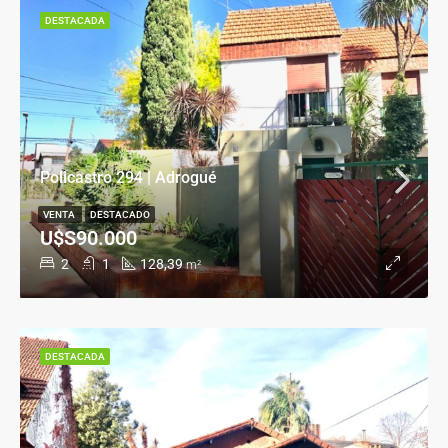
DESTACADA
Policastro 294 | Adrogué
VENTA
DESTACADO
U$S90.000
2
1
128,39
m²
DESTACADA