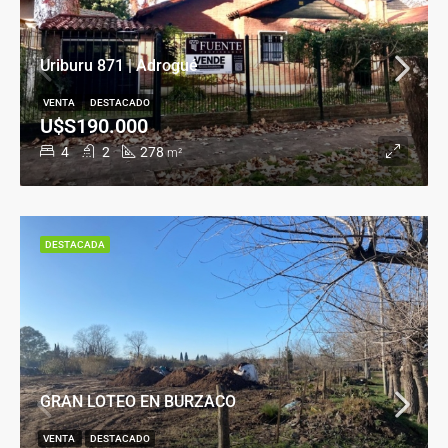
Uriburu 871 | Adrogué
VENTA
DESTACADO
U$S190.000
4
2
278
m²
DESTACADA
GRAN LOTEO EN BURZACO
VENTA
DESTACADO