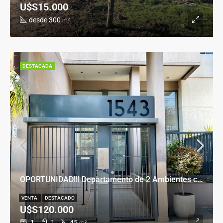
U$S15.000
desde 300
m²
DESTACADA
OPORTUNIDAD!!! Departamento de 2 Ambientes con Cochera en Banfield Este
VENTA
DESTACADO
U$S120.000
1
1
45