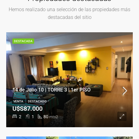
Hemos realizado una selección de las propiedades más
destacadas del sitio
DESTACADA
14 de Julio 10 | TORRE 3 | 1er PISO
VENTA
DESTACADO
U$S87.000
2
1
80
mts2