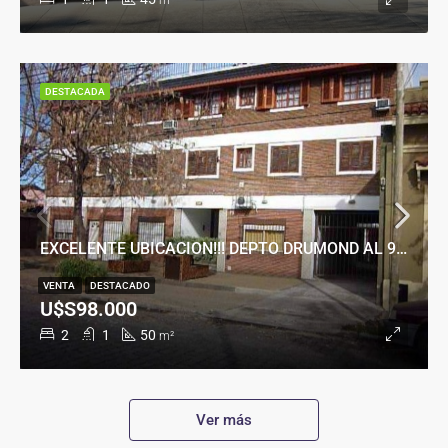
m²
DESTACADA
EXCELENTE UBICACION!!! DEPTO DRUMOND AL 900
VENTA
DESTACADO
U$S98.000
2
1
50
m²
Ver más