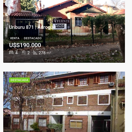
Uriburu 871 | Adrogué
VENTA
DESTACADO
U$S190.000
4
2
278
m²
DESTACADA