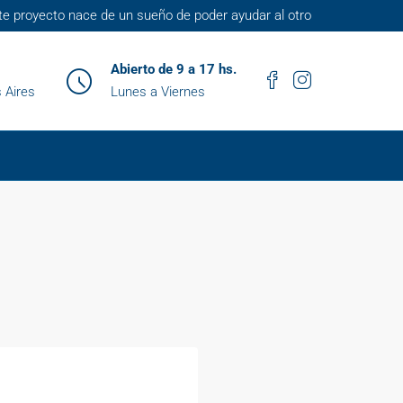
te proyecto nace de un sueño de poder ayudar al otro
Abierto de 9 a 17 hs.
 Aires
Lunes a Viernes