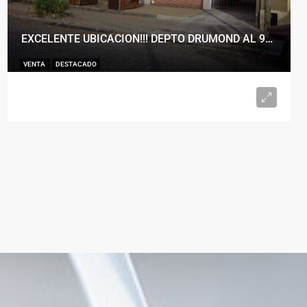
EXCELENTE UBICACION!!! DEPTO DRUMOND AL 900
VENTA
DESTACADO
U$S98.000
2
1
50
m²