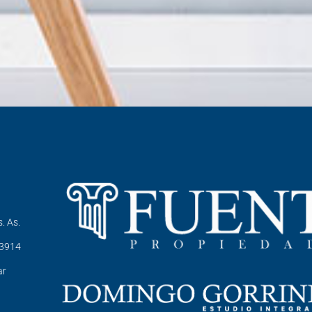
. As.
-3914
ar