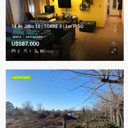
14 de Julio 10 | TORRE 3 | 1er PISO
VENTA
DESTACADO
U$S87.000
2
1
80
mts2
DESTACADA