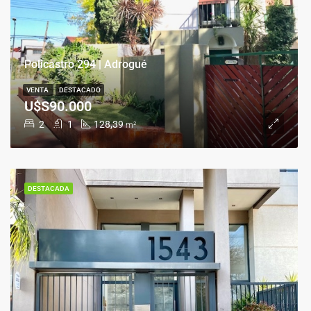
Policastro 294 | Adrogué
VENTA
DESTACADO
U$S90.000
2
1
128,39
m²
DESTACADA