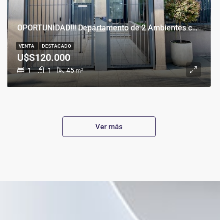
OPORTUNIDAD!!! Departamento de 2 Ambientes con Cochera en Banfield Este
VENTA
DESTACADO
U$S120.000
1
1
45
m²
Ver más