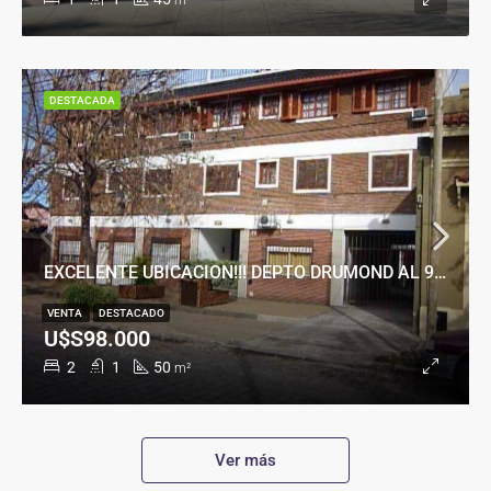
m²
DESTACADA
EXCELENTE UBICACION!!! DEPTO DRUMOND AL 900
VENTA
DESTACADO
U$S98.000
2
1
50
m²
Ver más