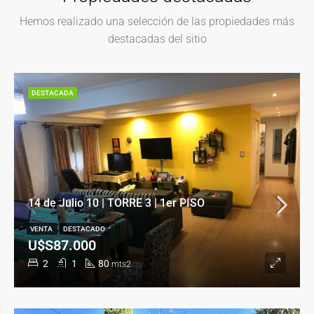
Hemos realizado una selección de las propiedades más
destacadas del sitio
DESTACADA
14 de Julio 10 | TORRE 3 | 1er PISO
VENTA
DESTACADO
U$S87.000
2
1
80
mts2