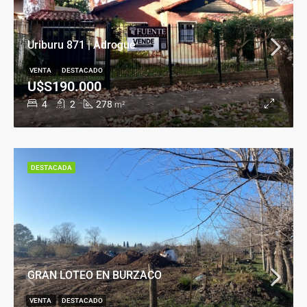
Uriburu 871 | Adrogué
VENTA
DESTACADO
U$S190.000
4
2
278
m²
DESTACADA
GRAN LOTEO EN BURZACO
VENTA
DESTACADO