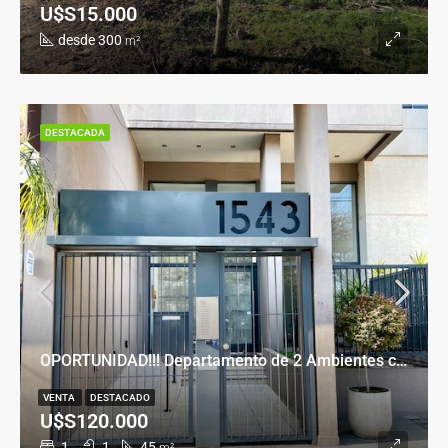
U$S15.000
desde 300
m²
DESTACADA
OPORTUNIDAD!!! Departamento de 2 Ambientes con Cochera en Banfield Este
VENTA
DESTACADO
U$S120.000
1
1
45