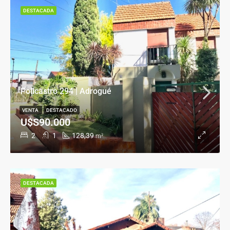
DESTACADA
Policastro 294 | Adrogué
VENTA
DESTACADO
U$S90.000
2
1
128,39
m²
DESTACADA