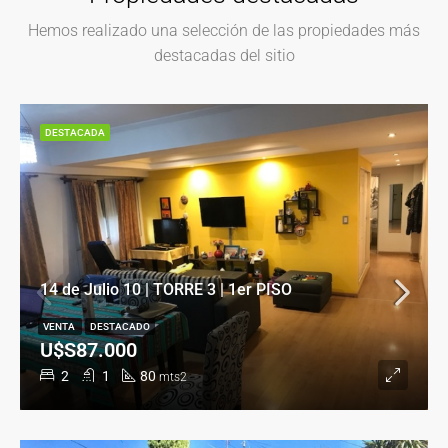
Hemos realizado una selección de las propiedades más
destacadas del sitio
DESTACADA
14 de Julio 10 | TORRE 3 | 1er PISO
VENTA
DESTACADO
U$S87.000
2
1
80
mts2