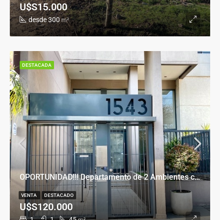
U$S15.000
desde 300
m²
DESTACADA
OPORTUNIDAD!!! Departamento de 2 Ambientes con Cochera en Banfield Este
VENTA
DESTACADO
U$S120.000
1
1
45