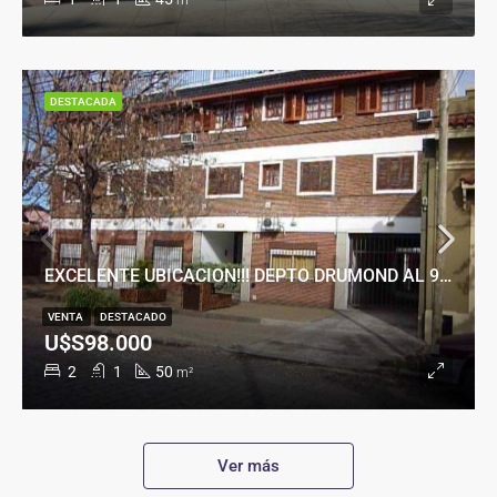
m²
DESTACADA
EXCELENTE UBICACION!!! DEPTO DRUMOND AL 900
VENTA
DESTACADO
U$S98.000
2
1
50
m²
Ver más