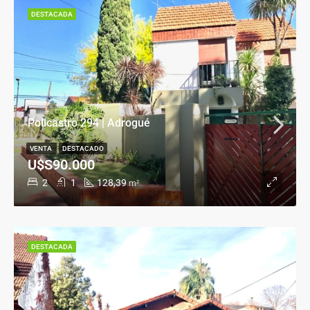
DESTACADA
Policastro 294 | Adrogué
VENTA
DESTACADO
U$S90.000
2
1
128,39
m²
DESTACADA