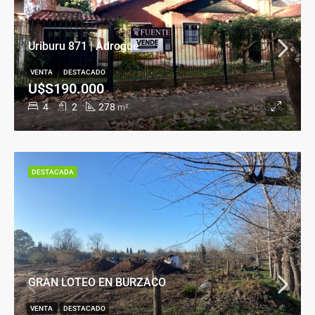
Uriburu 871 | Adrogué
VENTA
DESTACADO
U$S190.000
4
2
278
m²
DESTACADA
GRAN LOTEO EN BURZACO
VENTA
DESTACADO